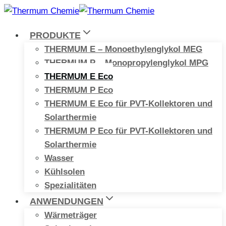
Zum
Inhalt
PRODUKTE
springen
THERMUM E – Monoethylenglykol MEG
THERMUM P – Monopropylenglykol MPG
THERMUM E Eco
THERMUM P Eco
THERMUM E Eco für PVT-Kollektoren und
Solarthermie
THERMUM P Eco für PVT-Kollektoren und
Solarthermie
Wasser
Kühlsolen
Spezialitäten
ANWENDUNGEN
Wärmeträger