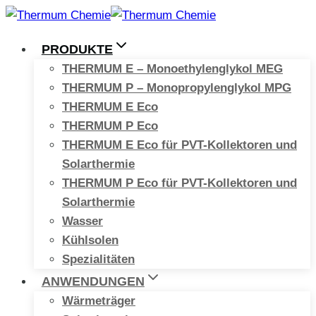
Zum
Inhalt
PRODUKTE
springen
THERMUM E – Monoethylenglykol MEG
THERMUM P – Monopropylenglykol MPG
THERMUM E Eco
THERMUM P Eco
THERMUM E Eco für PVT-Kollektoren und
Solarthermie
THERMUM P Eco für PVT-Kollektoren und
Solarthermie
Wasser
Kühlsolen
Spezialitäten
ANWENDUNGEN
Wärmeträger